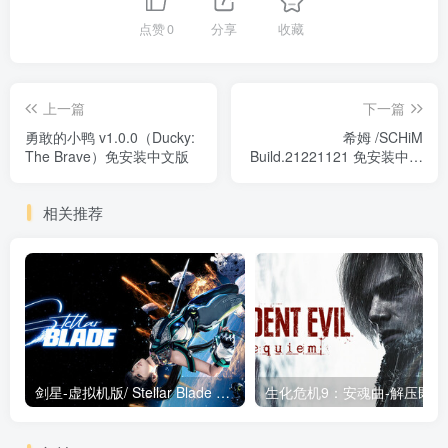
点赞
0
分享
收藏
上一篇
下一篇
勇敢的小鸭 v1.0.0（Ducky:
希姆 /SCHiM
The Brave）免安装中文版
Build.21221121 免安装中文
版
相关推荐
剑星-虚拟机版/ Stellar Blade v1.4.1|Build.19963153 终极版新补丁 送修改器 免安装中文版
生化危机9：安魂曲