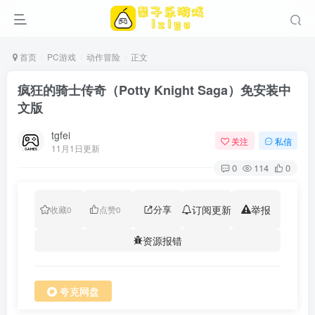
首页
PC游戏
动作冒险
正文
疯狂的骑士传奇（Potty Knight Saga）免安装中
文版
tgfei
关注
私信
11月1日更新
0
114
0
分享
订阅更新
举报
收藏
0
点赞
0
资源报错
夸克网盘