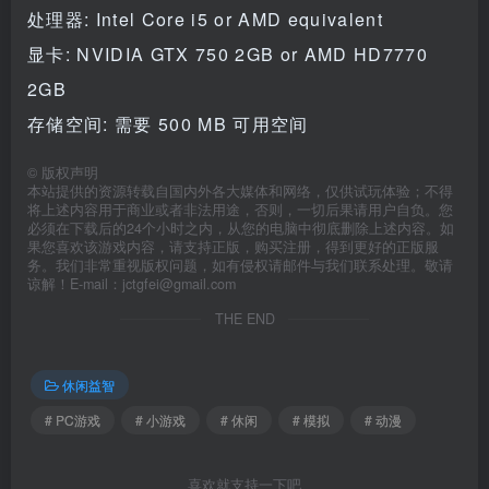
处理器: Intel Core i5 or AMD equivalent
显卡: NVIDIA GTX 750 2GB or AMD HD7770
2GB
存储空间: 需要 500 MB 可用空间
©
版权声明
本站提供的资源转载自国内外各大媒体和网络，仅供试玩体验；不得
将上述内容用于商业或者非法用途，否则，一切后果请用户自负。您
必须在下载后的24个小时之内，从您的电脑中彻底删除上述内容。如
果您喜欢该游戏内容，请支持正版，购买注册，得到更好的正版服
务。我们非常重视版权问题，如有侵权请邮件与我们联系处理。敬请
谅解！E-mail：jctgfei@gmail.com
THE END
休闲益智
# PC游戏
# 小游戏
# 休闲
# 模拟
# 动漫
喜欢就支持一下吧