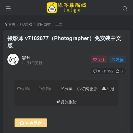
首页
PC游戏
休闲益智
正文
摄影师 v7182877（Photographer）免安装中文
版
tgfei
关注
私信
11月1日更新
0
192
0
分享
订阅更新
举报
收藏
0
点赞
0
资源报错
夸克网盘