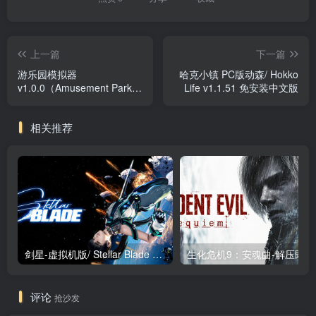
上一篇
下一篇
游乐园模拟器
哈克小镇 PC版动森/ Hokko
v1.0.0（Amusement Park
Life v1.1.51 免安装中文版
Simulator）免安装中文版
相关推荐
剑星-虚拟机版/ Stellar Blade v1.4.1|Build.19963153 终极版新补丁 送修改器 免安装中文版
生化危机9：安魂曲
评论
抢沙发