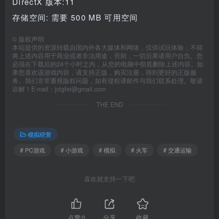
DirectX 版本:11
存储空间: 需要 500 MB 可用空间
©
版权声明
本站提供的资源转载自国内外各大媒体和网络，仅供试玩体验；不得
将上述内容用于商业或者非法用途，否则，一切后果请用户自负。您
必须在下载后的24个小时之内，从您的电脑中彻底删除上述内容。如
果您喜欢该游戏内容，请支持正版，购买注册，得到更好的正版服
务。我们非常重视版权问题，如有侵权请邮件与我们联系处理。敬请
谅解！E-mail：jctgfei@gmail.com
THE END
模拟经营
# PC游戏
# 小游戏
# 模拟
# 火车
# 交通运输
喜欢就支持一下吧
点赞
0
分享
收藏