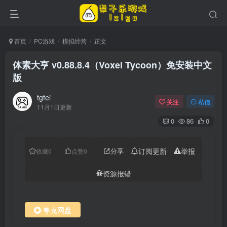
首页
PC游戏
模拟经营
正文
体素大亨 v0.88.8.4（Voxel Tycoon）免安装中文
版
tgfei
关注
私信
11月1日更新
0
86
0
分享
订阅更新
举报
收藏
0
点赞
0
资源报错
夸克网盘