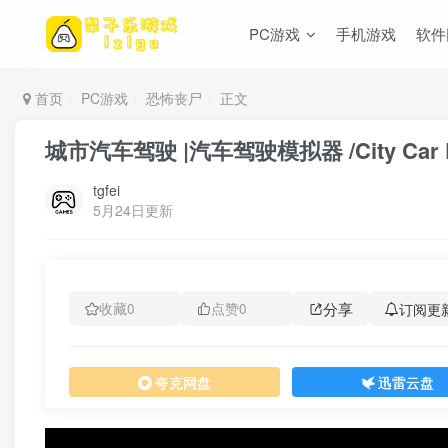
PC游戏
手机游戏
软件
首页
PC游戏
恐怖丧尸
正文
城市汽车驾驶 |汽车驾驶模拟器 /City Car Dr
tgfei
5月24日更新
分享
订阅更
收藏
0
点赞
0
夸克网盘
迅雷云盘