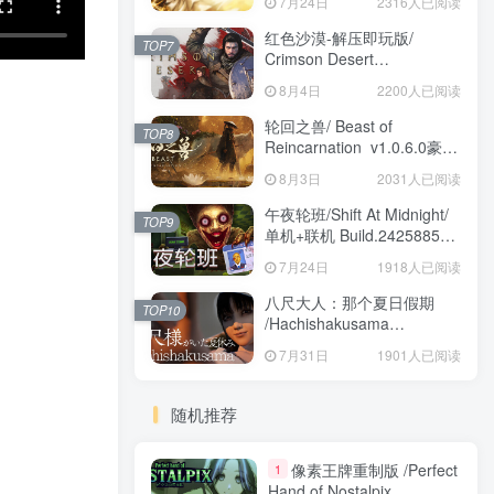
7月24日
2316人已阅读
红色沙漠-解压即玩版/
TOP7
Crimson Desert
HYPERVISOR v1.14.00 免
8月4日
2200人已阅读
安装中文版
轮回之兽/ Beast of
TOP8
Reincarnation v1.0.6.0豪华
版 免安装中文版
8月3日
2031人已阅读
午夜轮班/Shift At Midnight/
TOP9
单机+联机 Build.24258857
免安装中文版
7月24日
1918人已阅读
八尺大人：那个夏日假期
TOP10
/Hachishakusama
Build.24462853 免安装中文
7月31日
1901人已阅读
版
随机推荐
像素王牌重制版 /Perfect
1
Hand of Nostalpix