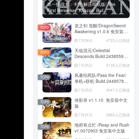
第一狂战士：卡赞-解压即玩版/ The
First Berserker: Khazan Buil...
龙之剑 觉醒/DragonSword
TOP2
Awakening v1.0.6 免安装中
文版
7月24日
4723人已阅读
天临混元/Celestial
TOP3
Descends Build.24385591
免安装中文版
7月25日
3135人已阅读
风暴怕死队/Pass the Fear/
TOP4
单机+联机 Build.24495782
送修改器 免安装中文版
7月25日
3047人已阅读
侠影录 v1.1.10 免安装中文
TOP5
版
7月31日
2665人已阅读
地府有点忙 /Reap and Rush
TOP6
v1.0072903 免安装中文版