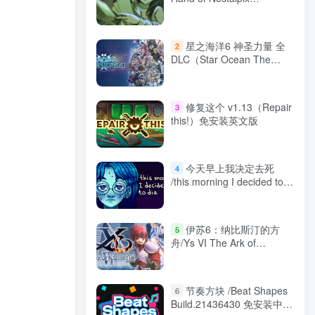
[REMASTER]
Build.20930422 免安装中文
版
星之海洋6 神圣力量 全
2
DLC（Star Ocean The
Divine Force）免安装中文
版
修复这个 v1.13（Repair
3
this!）免安装英文版
今天早上我决定去死
4
/this morning I decided to
die Build.13670750 免安装
中文版
伊苏6：纳比斯汀的方
5
舟/Ys VI The Ark of
Napishtim 免安装中文版
节奏方块 /Beat Shapes
6
Build.21436430 免安装中文