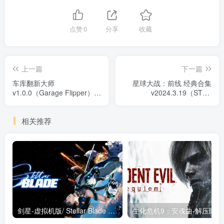
点赞
0
分享
收藏
上一篇
下一篇
车库翻新大师
星球大战：前线 经典合集
v1.0.0（Garage Flipper）免
v2024.3.19（STAR
安装中文版
WARS™: Battlefront Classic
Collection）免安装中文版
相关推荐
剑星-虚拟机版/ Stellar Blade v1.4.1|Build.19963153 终极版新补丁 送修改器 免安装中文版
生化危机9：安魂曲