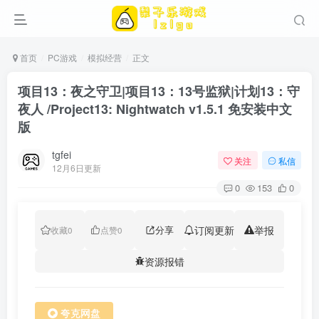
首页
PC游戏
模拟经营
正文
项目13：夜之守卫|项目13：13号监狱|计划13：守
夜人 /Project13: Nightwatch v1.5.1 免安装中文
版
tgfei
关注
私信
12月6日更新
0
153
0
分享
订阅更新
举报
收藏
0
点赞
0
资源报错
夸克网盘