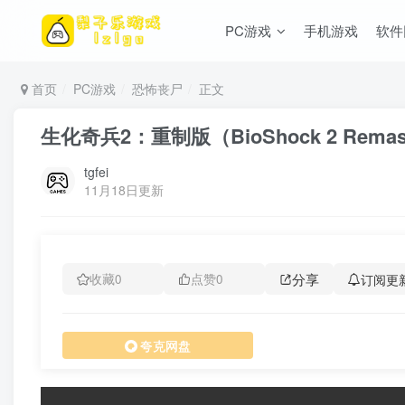
PC游戏
手机游戏
软件
首页
PC游戏
恐怖丧尸
正文
生化奇兵2：重制版（BioShock 2 Rem
tgfei
11月18日更新
分享
订阅更
收藏
0
点赞
0
夸克网盘