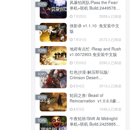
风暴怕死队/Pass the Fear/
TOP4
单机+联机 Build.24495782
送修改器 免安装中文版
7月25日
2928人已阅读
侠影录 v1.1.10 免安装中文
TOP5
版
7月31日
2572人已阅读
地府有点忙 /Reap and Rush
TOP6
v1.0072903 免安装中文版
7月24日
2290人已阅读
红色沙漠-解压即玩版/
TOP7
Crimson Desert
HYPERVISOR v1.14.00 免
8月4日
2013人已阅读
安装中文版
轮回之兽/ Beast of
TOP8
Reincarnation v1.0.6.0豪华
版 免安装中文版
8月3日
1946人已阅读
午夜轮班/Shift At Midnight/
TOP9
单机+联机 Build.24258857
免安装中文版