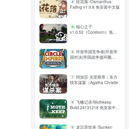
桂花落 /Osmanthus
4
Falling v1.0.8 免安装中文版
核心之子
5
v1.0.52（Coreborn）免安
装中文版
环形帝国竞争者|环形帝
6
国对决|帝国战争循环圈
/Circle Empires Rivals
Build.20301607 免安装中文
版
阿加莎·克里斯蒂：东方
7
快车谋案（Agatha Christie
飞蛾记录/Mothkeep
8
Build.24131218 免安装中文
版
龙沉异世录 /Sunken
9