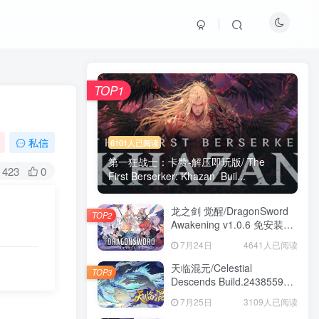
TOP1
私信
6101人已阅读
第一狂战士：卡赞-解压即玩版/ The
423
0
First Berserker: Khazan Buil...
龙之剑 觉醒/DragonSword
TOP2
Awakening v1.0.6 免安装中
文版
7月24日
4641人已阅读
天临混元/Celestial
TOP3
Descends Build.24385591
免安装中文版
7月25日
3109人已阅读