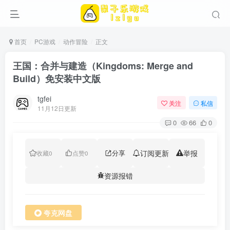
首页
PC游戏
动作冒险
正文
王国：合并与建造（Kingdoms: Merge and
Build）免安装中文版
tgfei
关注
私信
11月12日更新
0
66
0
分享
订阅更新
举报
收藏
0
点赞
0
资源报错
夸克网盘