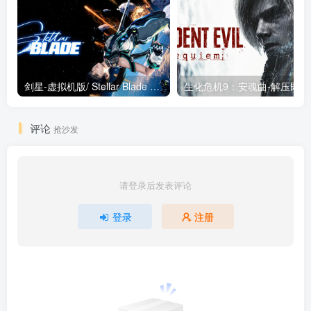
剑星-虚拟机版/ Stellar Blade v1.4.1|Build.19963153 终极版新补丁 送修改器 免安装中文版
生化危机9：安魂曲
评论
抢沙发
请登录后发表评论
登录
注册