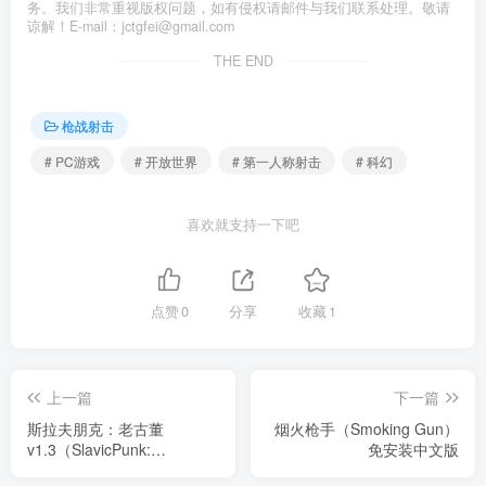
务。我们非常重视版权问题，如有侵权请邮件与我们联系处理。敬请
谅解！E-mail：jctgfei@gmail.com
THE END
枪战射击
# PC游戏
# 开放世界
# 第一人称射击
# 科幻
喜欢就支持一下吧
点赞
0
分享
收藏
1
上一篇
下一篇
斯拉夫朋克：老古董
烟火枪手（Smoking Gun）
v1.3（SlavicPunk:
免安装中文版
Oldtimer）免安装中文版