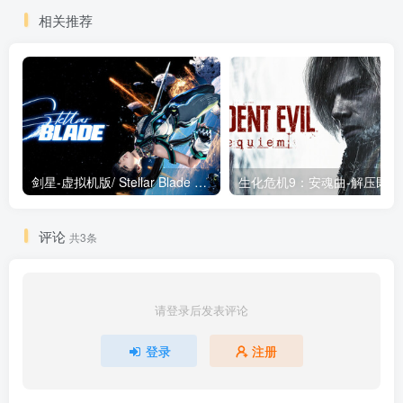
相关推荐
剑星-虚拟机版/ Stellar Blade v1.4.1|Build.19963153 终极版新补丁 送修改器 免安装中文版
生化危机9：安魂曲
评论
共3条
请登录后发表评论
登录
注册