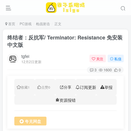
首页
PC游戏
枪战射击
正文
终结者：反抗军/ Terminator: Resistance 免安装
中文版
tgfei
关注
私信
12月2日更新
3
1600
0
分享
订阅更新
举报
收藏
1
点赞
0
资源报错
夸克网盘