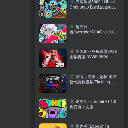
抓捕幽灵3000 / Ghost
4
Grab 3000 Build.20268076
免安装中文版
超控行
5
者/overriderCHAO v0.9.6
免安装中文版
美国职业摔角联盟2K26-
6
虚拟机版 /WWE 2K26
v1.14|Build.24193653 免安
装英文版
警情，消防，急救|消防
7
警情急救模拟/Flashing
Lights /单机+联机
v20260616 全DLC 免安装
中文版
爆笑乱斗/ Buhei v1.1.0
8
免安装中文版
扉之书 /Book of Fei
9