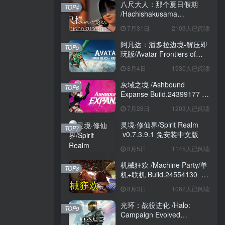
八尺大人：那个夏日假期
TOP4
/Hachishakusama
Build.24462853 免安装中文
7月31日
2103人已阅读
版
阿凡达：潘多拉边境-解压即
TOP5
玩版/Avatar Frontiers of
Pandora Build.22429549 免
8月4日
1930人已阅读
安装中文版
灰域之境 /Ashbound
TOP6
Expanse Build.24399177 免
安装中文版
7月28日
1203人已阅读
灵境·修仙界/Spirit Realm
TOP7
v0.7.3.9.1 免安装中文版
8月5日
1145人已阅读
机械狂欢 /Machine Party/单
TOP8
机+联机 Build.24554130 免
安装中文版
8月3日
1062人已阅读
光环：战役进化 /Halo:
TOP9
Campaign Evolved
Build.24098876 免安装中文