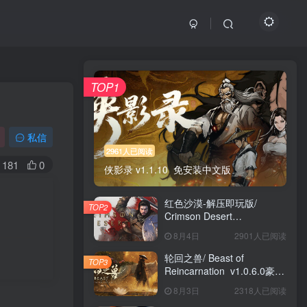
TOP1
私信
2961人已阅读
181
0
侠影录 v1.1.10 免安装中文版
红色沙漠-解压即玩版/
TOP2
Crimson Desert
HYPERVISOR v1.14.00 免
8月4日
2901人已阅读
安装中文版
轮回之兽/ Beast of
TOP3
Reincarnation v1.0.6.0豪华
版 免安装中文版
8月3日
2318人已阅读