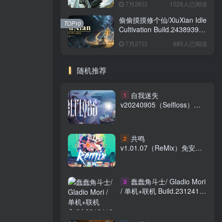
7月26日
1026人已阅读
版
偷偷摸摸修个仙/XiuXian Idle
TOP10
Cultivation Build.24389399
免安装中文版
7月27日
985人已阅读
随机推荐
自我迷失
1
v20240905（Selfloss）免
安装中文版
共鸣
2
v1.01.07（ReMix）免安装
中文版
蠢蠢角斗士/ Gladio Mori
3
/ 单机+联机 Build.23124189
免安装中文版