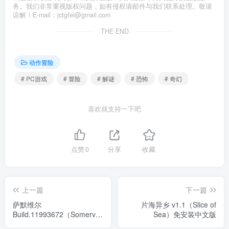
务。我们非常重视版权问题，如有侵权请邮件与我们联系处理。敬请
谅解！E-mail：jctgfei@gmail.com
THE END
动作冒险
# PC游戏
# 冒险
# 解谜
# 恐怖
# 奇幻
喜欢就支持一下吧
点赞
0
分享
收藏
上一篇
下一篇
萨默维尔
片海异乡 v1.1（Slice of
Build.11993672（Somerville）
Sea）免安装中文版
免安装中文版