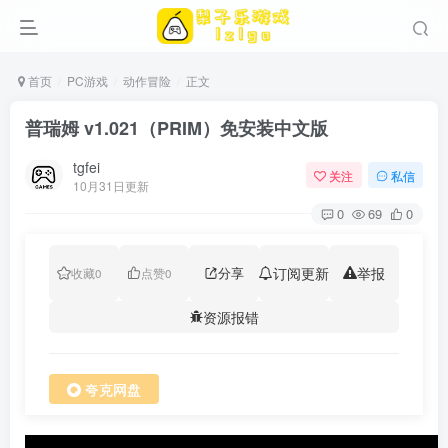
首页
PC游戏
动作冒险
正文
普瑞姆 v1.021（PRIM）免安装中文版
tgfei
关注
私信
10月31日更新
0
69
0
分享
订阅更新
举报
收藏
0
点赞
0
资源报错
夸克网盘