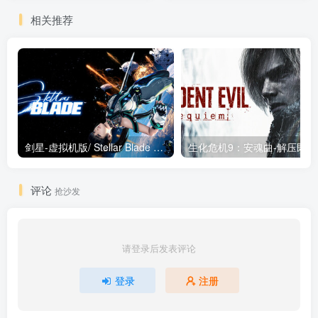
相关推荐
剑星-虚拟机版/ Stellar Blade v1.4.1|Build.19963153 终极版新补丁 送修改器 免安装中文版
生化危机9：安魂曲
评论
抢沙发
请登录后发表评论
登录
注册