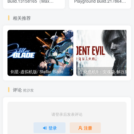
Build.13158165（Max
Playground Build.21786479
Payne 3）免安装中文版
免安装中文版
相关推荐
剑星-虚拟机版/ Stellar Blade v1.4.1|Build.19963153 终极版新补丁 送修改器 免安装中文版
生化危机9：安魂曲
评论
抢沙发
请登录后发表评论
登录
注册