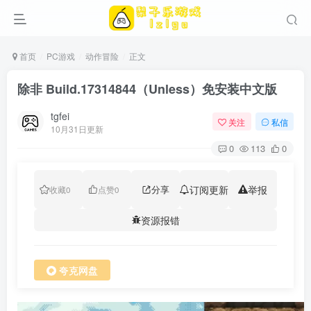
首页
PC游戏
动作冒险
正文
除非 Build.17314844（Unless）免安装中文版
tgfei
关注
私信
10月31日更新
0
113
0
分享
订阅更新
举报
收藏
0
点赞
0
资源报错
夸克网盘