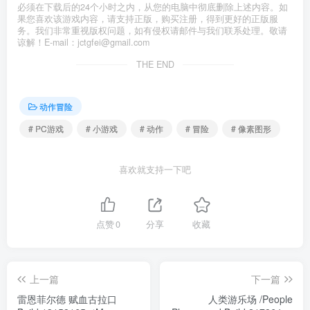
必须在下载后的24个小时之内，从您的电脑中彻底删除上述内容。如
果您喜欢该游戏内容，请支持正版，购买注册，得到更好的正版服
务。我们非常重视版权问题，如有侵权请邮件与我们联系处理。敬请
谅解！E-mail：jctgfei@gmail.com
THE END
动作冒险
# PC游戏
# 小游戏
# 动作
# 冒险
# 像素图形
喜欢就支持一下吧
点赞
0
分享
收藏
上一篇
下一篇
雷恩菲尔德 赋血古拉口
人类游乐场 /People