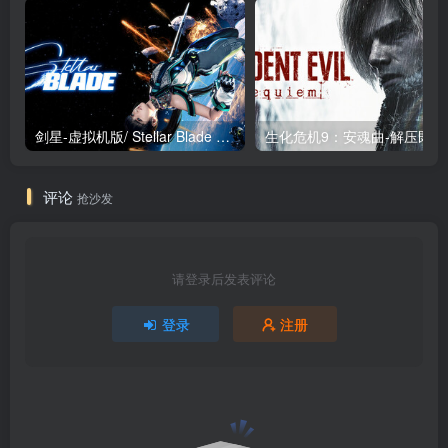
剑星-虚拟机版/ Stellar Blade v1.4.1|Build.19963153 终极版新补丁 送修改器 免安装中文版
生化危机9：安魂曲
评论
抢沙发
请登录后发表评论
登录
注册