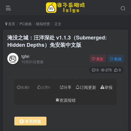
首页
PC游戏
模拟经营
正文
淹没之城：汪洋深处 v1.1.3（Submerged:
Hidden Depths）免安装中文版
tgfei
关注
私信
10月31日更新
0
275
0
分享
订阅更新
举报
收藏
0
点赞
0
资源报错
夸克网盘