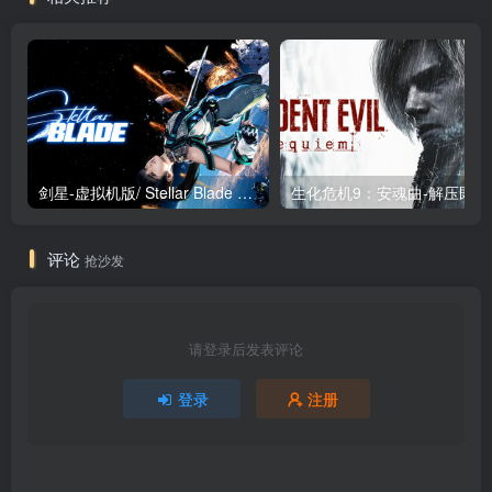
剑星-虚拟机版/ Stellar Blade v1.4.1|Build.19963153 终极版新补丁 送修改器 免安装中文版
生化危机9：安魂曲
评论
抢沙发
请登录后发表评论
登录
注册