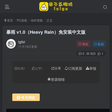
首页
PC游戏
动作冒险
正文
暴雨 v1.0（Heavy Rain）免安装中文版
tgfei
关注
私信
11月18日更新
0
523
1
分享
订阅更新
举报
收藏
1
点赞
1
资源报错
夸克网盘