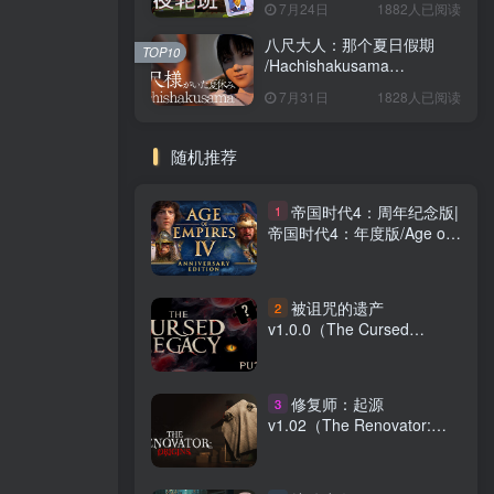
7月24日
1882人已阅读
八尺大人：那个夏日假期
TOP10
/Hachishakusama
Build.24462853 免安装中文
7月31日
1828人已阅读
版
随机推荐
帝国时代4：周年纪念版|
1
帝国时代4：年度版/Age of
Empires IV v16.3.11308 全
DLC 送修改器 免安装中文版
被诅咒的遗产
2
v1.0.0（The Cursed
Legacy）免安装中文版
修复师：起源
3
v1.02（The Renovator:
Origins）免安装中文版