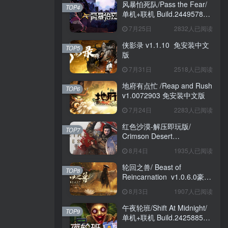
风暴怕死队/Pass the Fear/
TOP4
单机+联机 Build.24495782
送修改器 免安装中文版
7月25日
2832人已阅读
侠影录 v1.1.10 免安装中文
TOP5
版
7月31日
2518人已阅读
地府有点忙 /Reap and Rush
TOP6
v1.0072903 免安装中文版
7月24日
2283人已阅读
红色沙漠-解压即玩版/
TOP7
Crimson Desert
HYPERVISOR v1.14.00 免
8月4日
1935人已阅读
安装中文版
轮回之兽/ Beast of
TOP8
Reincarnation v1.0.6.0豪华
版 免安装中文版
8月3日
1907人已阅读
午夜轮班/Shift At Midnight/
TOP9
单机+联机 Build.24258857
免安装中文版