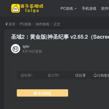
PC游戏
手机游戏
软件
首页
PC游戏
动作游戏
正文
圣域2：黄金版|神圣纪事 v2.65.2（Sacr
tgfei
8月16日更新
分享
订阅更
收藏
1
点赞
1
夸克网盘