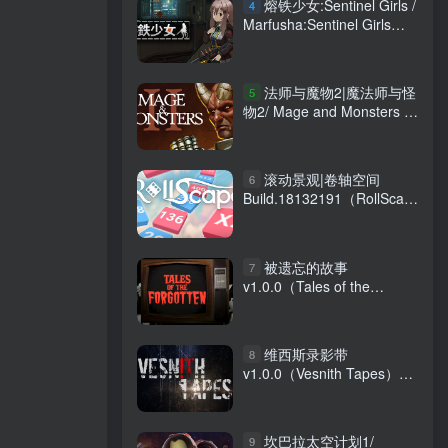
熔铁少女:Sentinel Girls /
4
Marfusha:Sentinel Girls
v1.22 免安装中文版
法师与魔物2|魔法师与怪
5
物2/ Mage and Monsters II
v1.16c 免安装中文版
滚动景观|卷轴空间
6
Build.18132191（RollScape）
免安装中文版
被遗忘的故事
7
v1.0.0（Tales of the
Forgotten）免安装中文版
维西斯录影带
8
v1.0.0（Vesnith Tapes）免
安装中文版
坎巴拉太空计划1/
9