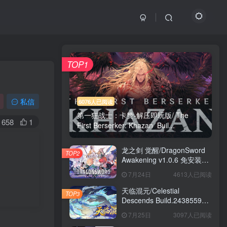
TOP1
私信
6076人已阅读
第一狂战士：卡赞-解压即玩版/ The
658
1
First Berserker: Khazan Buil...
龙之剑 觉醒/DragonSword
TOP2
Awakening v1.0.6 免安装中
文版
7月24日
4613人已阅读
天临混元/Celestial
TOP3
Descends Build.24385591
免安装中文版
7月25日
3097人已阅读