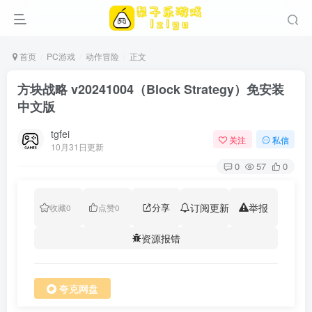
首页
PC游戏
动作冒险
正文
方块战略 v20241004（Block Strategy）免安装
中文版
tgfei
关注
私信
10月31日更新
0
57
0
分享
订阅更新
举报
收藏
0
点赞
0
资源报错
夸克网盘