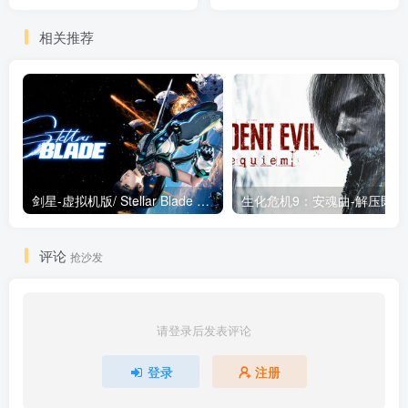
Enhanced Edition）免安装
Revolution）免安装中文版
中文版
相关推荐
剑星-虚拟机版/ Stellar Blade v1.4.1|Build.19963153 终极版新补丁 送修改器 免安装中文版
生化危机9：安魂曲
评论
抢沙发
请登录后发表评论
登录
注册