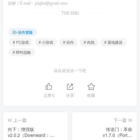
谅解！E-mail：jctgfei@gmail.com
THE END
动作冒险
# PC游戏
# 小游戏
# 动作
# 肉鸽
# 基地建设
# 即时战略
喜欢就支持一下吧
点赞
0
分享
收藏
上一篇
下一篇
向下：增强版
传送门：革命
v2.0.2（Downward：
v1.7.0（Portal: