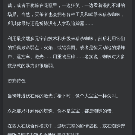
裁，或者干脆躲在花瓶里，一边狂笑，一边看着混乱不堪的
场景。当然，灭杀者也会拥有各种工具和武器来猎杀蜘蛛，
所以你最好还是祈祷没有人拿取追踪器……
利用最尖端多元宇宙技术和升级来猎杀蜘蛛，然后利用它们
的经典致命弱点：火焰，或铅弹雨。或者是惊天动地的爆炸
声、遥控车、激光……用重物压碎……老实说，蜘蛛对大多
数形式的暴力都很脆弱。
游戏特色
当蜘蛛潜伏在你的激光手枪下时，像个大宝宝一样尖叫。
杀死那只吓到你的蜘蛛。你不是宝宝，都是蜘蛛的错。
在四人在线合作模式中，游玩完整的剧情战役，或在蜘蛛狩
猎PvP模式中跨多个地图与好友对战