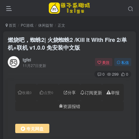
首页
PC游戏
休闲益智
正文
燃烧吧，蜘蛛2| 火烧蜘蛛2 /Kill It With Fire 2/单
机+联机 v1.0.0 免安装中文版
tgfei
关注
私信
11月27日更新
0
299
0
分享
订阅更新
举报
收藏
0
点赞
0
资源报错
夸克网盘