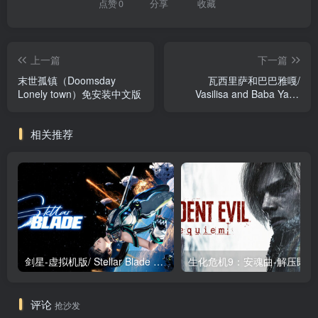
点赞
0
分享
收藏
上一篇
下一篇
末世孤镇（Doomsday
瓦西里萨和巴巴雅嘎/
Lonely town）免安装中文版
Vasilisa and Baba Yaga
v1.5.7 免安装中文版
相关推荐
剑星-虚拟机版/ Stellar Blade v1.4.1|Build.19963153 终极版新补丁 送修改器 免安装中文版
生化危机9：安魂曲
评论
抢沙发