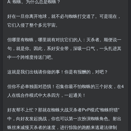
A: 蜘蛛。为什么总是蜘蛛？
好在一旦你离开地球，就不必与蜘蛛打交道了。可是现在，
它们入侵了整个多元宇宙。
但哪里有蜘蛛，哪里就有对抗它们的人：灭杀者。顺便说一
句，就是你。因此，系好安全带，深吸一口气，一头扎进其
中一个跨维度传送门吧。
这就是我们出钱请你做的事！你是有报酬的，对吧？
但你不必单独面对恐惧！召集你最不怕蜘蛛的三个好友，在4
人在线合作模式中大杀四方，一起通关！
好友帮不上忙？那就在蜘蛛大战灭杀者PvP模式“蜘蛛狩猎”
中，向好友发起挑战，你也可以第一次扮演蜘蛛角色。射出
蛛丝来减慢灭杀者的速度，进行惊险的跑酷来逃避法律制