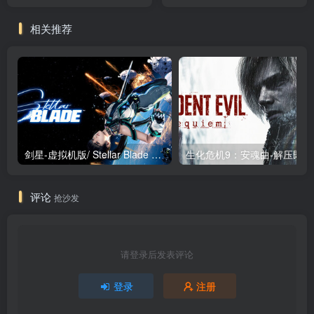
Potion Monger）免安装中文
版
相关推荐
剑星-虚拟机版/ Stellar Blade v1.4.1|Build.19963153 终极版新补丁 送修改器 免安装中文版
生化危机9：安魂曲
评论
抢沙发
请登录后发表评论
登录
注册