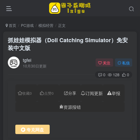
首页
PC游戏
模拟经营
正文
抓娃娃模拟器（Doll Catching Simulator）免安
装中文版
tgfei
关注
私信
10月30日更新
0
128
0
分享
订阅更新
举报
收藏
0
点赞
0
资源报错
夸克网盘