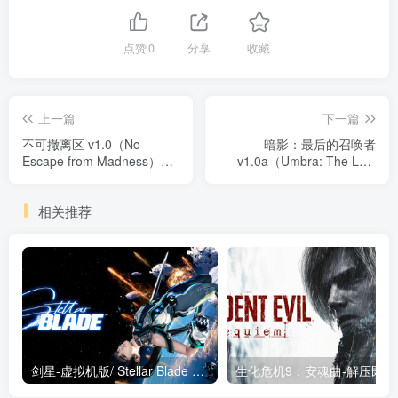
点赞
0
分享
收藏
上一篇
下一篇
不可撤离区 v1.0（No
暗影：最后的召唤者
Escape from Madness）免
v1.0a（Umbra: The Last
安装中文版
Summoner）免安装中文版
相关推荐
剑星-虚拟机版/ Stellar Blade v1.4.1|Build.19963153 终极版新补丁 送修改器 免安装中文版
生化危机9：安魂曲