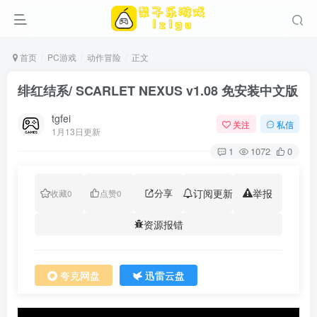
首页
PC游戏
动作冒险
正文
绯红结系/ SCARLET NEXUS v1.08 免安装中文版
tgfei
关注
私信
1月13日更新
1
1072
0
分享
订阅更新
举报
收藏
0
点赞
0
资源报错
夸克网盘
迅雷云盘