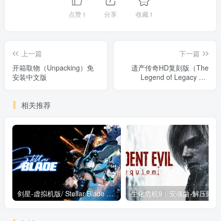
点赞
1
分享
收藏
1
上一篇
下一篇
开箱取物（Unpacking）免
遗产传奇HD复刻版（The
安装中文版
Legend of Legacy HD
Remastered）免安装中文版
相关推荐
剑星-虚拟机版/ Stellar Blade v1.4.1|Build.19963153 终极版新补丁 送修改器 免安装中文版
生化危机9：安魂曲