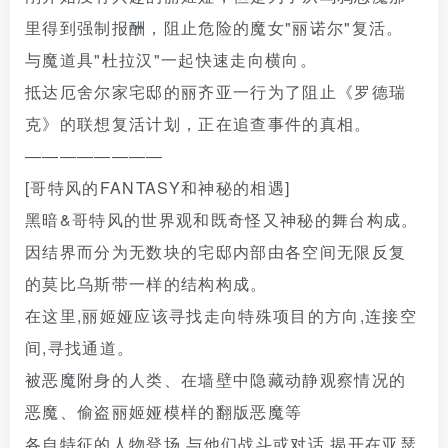
里得到强制报酬，阻止危险的魔女"丽诺尔"复活。
与魔道具"杜拉汉"一起快速走向横向。
抵达厄舍尔家宅邸的丽齐亚一行为了阻止《罗德瑞
克》的联想复活计划，正在追查事件的真相。
――――――――
[哥特风的FANTASY和神秘的相遇]
黑暗&哥特风的世界观和既奇怪又神秘的舞台构成。
因结界而分为无数块的宅邸内部由各空间无限反复
的莫比乌斯带一样的结构构成。
在这里,丽姬娅应该寻找走向特殊项目的方向,连接空
间,寻找通道。
被恶魔附身的人类、在墙壁中隐藏动静观察情况的
恶魔、偷盗丽姬娅模样的翻版恶魔等
各自特征的人物登场,与他们战斗或对话,揭开在亚瑟