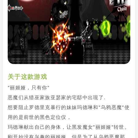
关于这款游戏
"丽姬娅，只有你"
恶魔们从猎巫家族亚瑟家的宅邸中出现了.
想要阻止罗德里克暴行的妹妹玛德琳和"乌鸦恶魔"使
用的是前世的黑色定位仪，
玛德琳献出自己的身体，让黑发魔女"丽姬娅"转世。
刚开始没有兴趣的丽姬娅，但是为了从乌鸦恶魔那