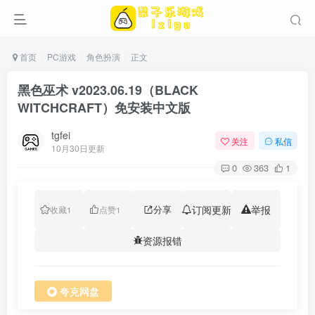
首页
PC游戏
角色扮演
正文
黑色巫术 v2023.06.19（BLACK
WITCHCRAFT）免安装中文版
tgfei
关注
私信
10月30日更新
0
363
1
分享
订阅更新
举报
收藏
1
点赞
1
资源报错
夸克网盘