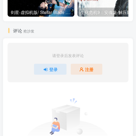
剑星-虚拟机版/ Stellar Blade v1.4.1|Build.19963153 终极版新补丁 送修改器 免安装中文版
生化危机9：安魂曲
评论
抢沙发
请登录后发表评论
登录
注册