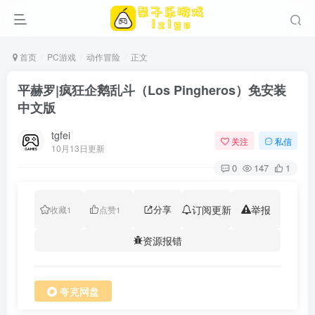
首页
PC游戏
动作冒险
正文
平赫罗|疯狂企鹅乱斗（Los Pingheros）免安装
中文版
tgfei
关注
私信
10月13日更新
0
147
1
分享
订阅更新
举报
收藏
1
点赞
1
资源报错
夸克网盘