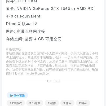
内存: 8 GB RAM
显卡: NVIDIA GeForce GTX 1060 or AMD RX
470 or equivalent
DirectX 版本: 12
网络: 宽带互联网连接
存储空间: 需要 4 GB 可用空间
©
版权声明
本站提供的资源转载自国内外各大媒体和网络，仅供试玩体验；不得
将上述内容用于商业或者非法用途，否则，一切后果请用户自负。您
必须在下载后的24个小时之内，从您的电脑中彻底删除上述内容。如
果您喜欢该游戏内容，请支持正版，购买注册，得到更好的正版服
务。我们非常重视版权问题，如有侵权请邮件与我们联系处理。敬请
谅解！E-mail：jctgfei@gmail.com
THE END
动作冒险
# PC游戏
# 小游戏
# 动作
# 休闲
# 格斗