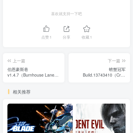
喜欢就支持一下吧
点赞
1
分享
收藏
1
上一篇
下一篇
伯恩豪斯巷
螃蟹冠军
v1.4.7（Burnhouse Lane）
Build.13743410（Crab
免安装中文版
Champions）免安装英文版
相关推荐