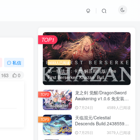
TOP1
私信
6033人已阅读
第一狂战士：卡赞-解压即玩版/ The
163
0
First Berserker: Khazan Buil...
龙之剑 觉醒/DragonSword
TOP2
Awakening v1.0.6 免安装中
文版
7月24日
4589人已阅读
天临混元/Celestial
TOP3
Descends Build.24385591
免安装中文版
7月25日
3079人已阅读