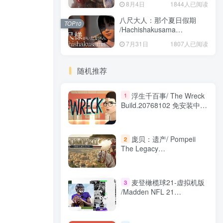
8月4日
1844人已阅读
安装中文版
八尺大人：那个夏日假期
TOP10
/Hachishakusama
Build.24462853 免安装中文
7月31日
1807人已阅读
版
随机推荐
浮生千百事/ The Wreck
1
Build.20768102 免安装中文
版
庞贝：遗产/ Pompeii
2
The Legacy
Build.24291604 免安装中文
版
麦登橄榄球21-虚拟机版
3
/Madden NFL 21
Build.10352248 免安装英文
版