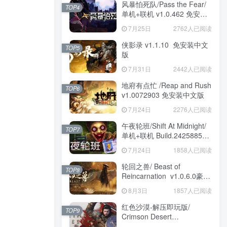
风暴怕死队/Pass the Fear/
TOP4
单机+联机 v1.0.462 免安装
中文版
7月25日
2762人已阅读
侠影录 v1.1.10 免安装中文
TOP5
版
7月31日
2442人已阅读
地府有点忙 /Reap and Rush
TOP6
v1.0072903 免安装中文版
7月24日
2276人已阅读
午夜轮班/Shift At Midnight/
TOP7
单机+联机 Build.24258857
免安装中文版
7月24日
1858人已阅读
轮回之兽/ Beast of
TOP8
Reincarnation v1.0.6.0豪华
版 免安装中文版
8月3日
1857人已阅读
红色沙漠-解压即玩版/
TOP9
Crimson Desert
HYPERVISOR v1.14.00 免