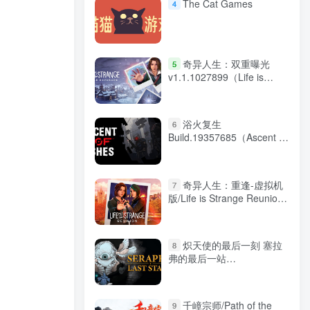
The Cat Games
4
奇异人生：双重曝光
5
v1.1.1027899（Life is
Strange: Double
Exposure）免安装中文版
浴火复生
6
Build.19357685（Ascent of
Ashes）免安装英文版
奇异人生：重逢-虚拟机
7
版/Life is Strange Reunion
Build.22313698 免安装中文
版
炽天使的最后一刻 塞拉
8
弗的最后一站
b3.3（Seraph\’s Last
Stand）免安装中文版
千嶂宗师/Path of the
9