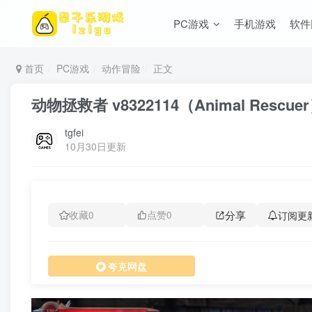
PC游戏
手机游戏
软件
首页
PC游戏
动作冒险
正文
动物拯救者 v8322114（Animal Resc
tgfei
10月30日更新
分享
订阅更
收藏
0
点赞
0
夸克网盘