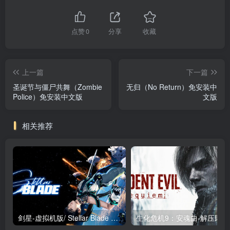
点赞
0
分享
收藏
上一篇
下一篇
圣诞节与僵尸共舞（Zombie
无归（No Return）免安装中
Police）免安装中文版
文版
相关推荐
剑星-虚拟机版/ Stellar Blade v1.4.1|Build.19963153 终极版新补丁 送修改器 免安装中文版
生化危机9：安魂曲