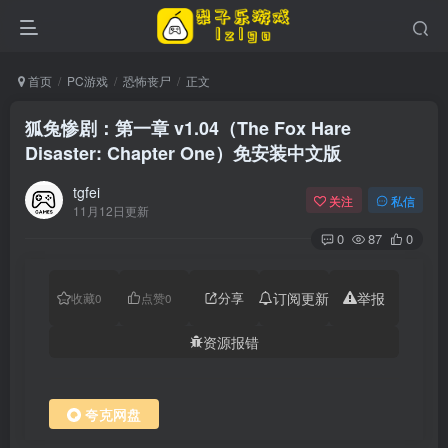
首页
PC游戏
恐怖丧尸
正文
狐兔惨剧：第一章 v1.04（The Fox Hare
Disaster: Chapter One）免安装中文版
tgfei
关注
私信
11月12日更新
0
87
0
分享
订阅更新
举报
收藏
0
点赞
0
资源报错
夸克网盘