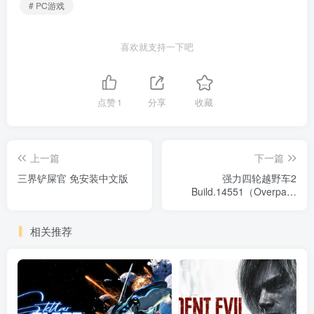
# PC游戏
喜欢就支持一下吧
点赞
1
分享
收藏
上一篇
下一篇
三界铲屎官 免安装中文版
强力四轮越野车2
Build.14551（Overpass
Deluxe Edition）免安装中文
版
相关推荐