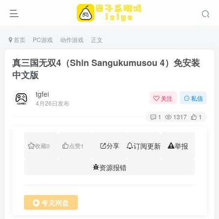
首页
PC游戏
动作游戏
正文
真三国无双4（Shin Sangukumusou 4）免安装
中文版
tgfei
关注
私信
4月26日发布
1
1317
1
分享
订阅更新
举报
收藏
0
点赞
1
资源报错
夸克网盘