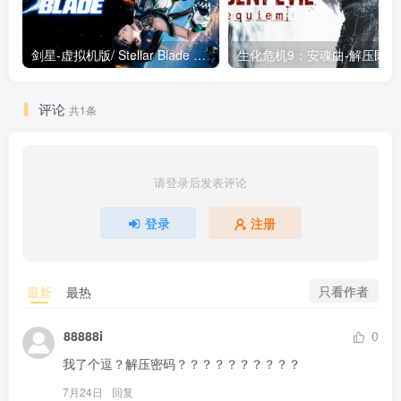
剑星-虚拟机版/ Stellar Blade v1.4.1|Build.19963153 终极版新补丁 送修改器 免安装中文版
生化危机9：安魂曲
评论
共1条
请登录后发表评论
登录
注册
只看作者
最新
最热
88888i
0
我了个逗？解压密码？？？？？？？？？？
7月24日
回复