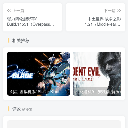
上一篇
下一篇
强力四轮越野车2
中土世界 战争之影
Build.14551（Overpass
1.21（Middle-earth:
Deluxe Edition）免安装中文
Shadow of War）免安装中
版
文版
相关推荐
剑星-虚拟机版/ Stellar Blade v1.4.1|Build.19963153 终极版新补丁 送修改器 免安装中文版
生化危机9：安魂曲
评论
抢沙发