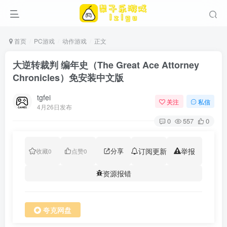
首页
PC游戏
动作游戏
正文
大逆转裁判 编年史（The Great Ace Attorney
Chronicles）免安装中文版
tgfei
关注
私信
4月26日发布
0
557
0
分享
订阅更新
举报
收藏
0
点赞
0
资源报错
夸克网盘