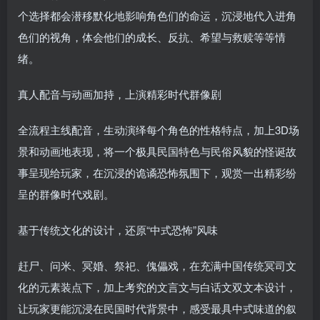
个选择都会潜移默化地影响角色们的命运，沉浸地代入进角
色们的视角，体会他们的成长、反抗、希望与救赎等等情
绪。
真人配音与动画加持，上演精彩时代群像剧
全流程主线配音，生动演绎每个角色的性格特点，加上3D场
景和动画地表现，将一个极具民国特色与民俗风貌的怪诞故
事呈现给玩家，在沉浸的诡谲恐怖氛围下，观赏一出精彩纷
呈的群像时代戏剧。
基于传统文化的设计，还原“中式恐怖”风味
赶尸、问米、冥婚、祭祀、傀儡戏，在充满中国传统冥司文
化的元素装点下，加上考究的文言文与白话文双文本设计，
让玩家更能沉浸在民国时代背景中，感受最具中式味道的叙