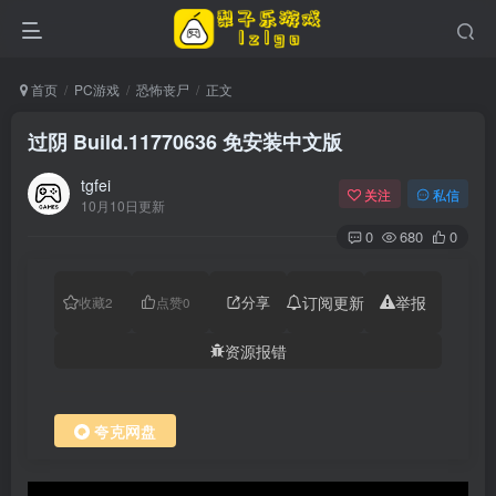
首页
PC游戏
恐怖丧尸
正文
过阴 Build.11770636 免安装中文版
tgfei
关注
私信
10月10日更新
0
680
0
分享
订阅更新
举报
收藏
2
点赞
0
资源报错
夸克网盘