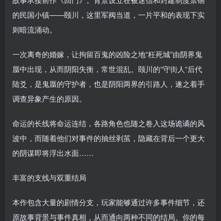
的民国小镇——颐川，这里军阀当道，一片平和的表现下实
则暗流涌动。
一次离奇的婚嫁，让拘留百鬼的凶险之地“枉死城”由阴界鬼
蜃中出现，从而阴阳失衡，常世混乱。颐川的“守街人“后代
陆爻，是鬼蜃的守护者，也是阴阳两界的引路人，遂之着手
调查异象产生的原因。
命运的长线将命运连结，各路角色也随之卷入这场诡谲的风
波中，而随着他们对事件的抽丝剥茧，隐藏在背后一个更大
的阴谋即将浮出水面……
丰富的支线与双重结局
本作包含大量的剧情分支，玩家能够通过许多事件细节，还
原故事背景与事件真相，从而通向两种不同的结局。你的每