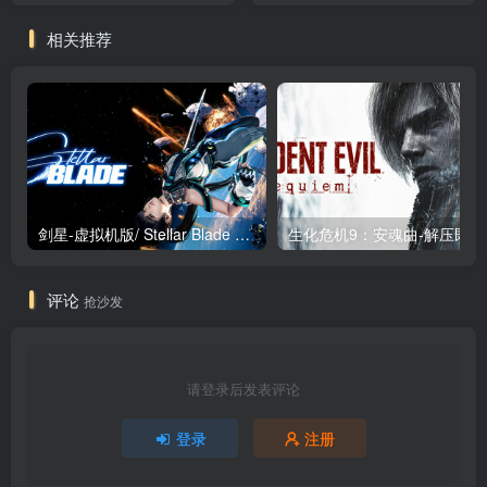
文版
相关推荐
剑星-虚拟机版/ Stellar Blade v1.4.1|Build.19963153 终极版新补丁 送修改器 免安装中文版
生化危机9：安魂曲
评论
抢沙发
请登录后发表评论
登录
注册