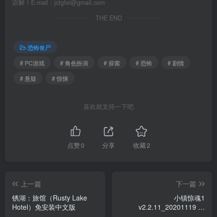
谅解！E-mail：jctgfei@gmail.com
THE END
恐怖丧尸
# PC游戏
# 角色扮演
# 探索
# 恐怖
# 剧情
# 悬疑
# 惊悚
喜欢就支持一下吧
点赞
0
分享
收藏
2
上一篇
下一篇
锈湖：旅馆（Rusty Lake
小镇惊魂1
Hotel）免安装中文版
v2.2.11_20201119 全
DLC（Dreadout）免安装中