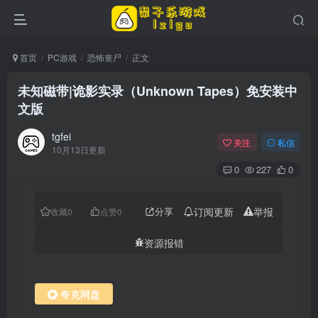
首页
PC游戏
恐怖丧尸
正文
未知磁带|诡影实录（Unknown Tapes）免安装中
文版
tgfei
关注
私信
10月13日更新
0
227
0
分享
订阅更新
举报
收藏
0
点赞
0
资源报错
夸克网盘