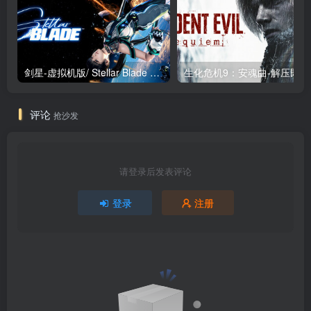
剑星-虚拟机版/ Stellar Blade v1.4.1|Build.19963153 终极版新补丁 送修改器 免安装中文版
生化危机9：安魂曲
评论
抢沙发
请登录后发表评论
登录
注册