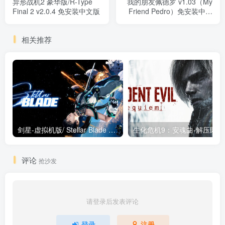
异形战机2 豪华版/R-Type
我的朋友佩德罗 v1.03（My
Final 2 v2.0.4 免安装中文版
Friend Pedro）免安装中文
版
相关推荐
剑星-虚拟机版/ Stellar Blade v1.4.1|Build.19963153 终极版新补丁 送修改器 免安装中文版
生化危机9：安魂曲
评论
抢沙发
请登录后发表评论
登录
注册