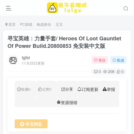
首页
PC游戏
枪战射击
正文
寻宝英雄：力量手套/ Heroes Of Loot Gauntlet
Of Power Build.20800853 免安装中文版
tgfei
关注
私信
11月25日更新
0
208
0
分享
订阅更新
举报
收藏
0
点赞
0
资源报错
夸克网盘