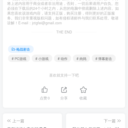
将上述内容用于商业或者非法用途，否则，一切后果请用户自负。您
必须在下载后的24个小时之内，从您的电脑中彻底删除上述内容。如
果您喜欢该游戏内容，请支持正版，购买注册，得到更好的正版服
务。我们非常重视版权问题，如有侵权请邮件与我们联系处理。敬请
谅解！E-mail：jctgfei@gmail.com
THE END
枪战射击
# PC游戏
# 小游戏
# 动作
# 肉鸽
# 弹幕射击
喜欢就支持一下吧
点赞
0
分享
收藏
上一篇
下一篇