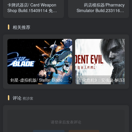
卡牌武器店/ Card Weapon
药店模拟器/Pharmacy
Shop Build.15409114 免安
Simulator Build.23311617
装中文版
免安装中文版
相关推荐
剑星-虚拟机版/ Stellar Blade v1.4.1|Build.19963153 终极版新补丁 送修改器 免安装中文版
生化危机9：安魂曲
评论
抢沙发
请登录后发表评论