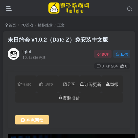
首页
PC游戏
模拟经营
正文
末日约会 v1.0.2（Date Z）免安装中文版
tgfei
关注
私信
10月28日更新
0
204
0
分享
订阅更新
举报
收藏
0
点赞
0
资源报错
夸克网盘