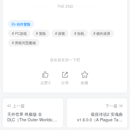
THE END
动作冒险
# PC游戏
# 冒险
# 探索
# 街机
# 横向滚屏
# 类银河恶魔城
喜欢就支持一下吧
点赞
0
分享
收藏
上一篇
下一篇
天外世界 终极版 全
瘟疫传说2 安魂曲
DLC（The Outer Worlds:
v1.6.0.0（A Plague Tale:
Spacer\'s Choice Edition）
Requiem）免安装中文版