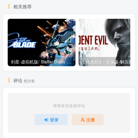
免安装中文版
相关推荐
剑星-虚拟机版/ Stellar Blade v1.4.1|Build.19963153 终极版新补丁 送修改器 免安装中文版
生化危机9：安魂曲
评论
抢沙发
请登录后发表评论
登录
注册