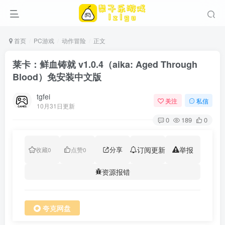
首页
PC游戏
动作冒险
正文
莱卡：鲜血铸就 v1.0.4（aika: Aged Through
Blood）免安装中文版
tgfei
关注
私信
10月31日更新
0
189
0
分享
订阅更新
举报
收藏
0
点赞
0
资源报错
夸克网盘