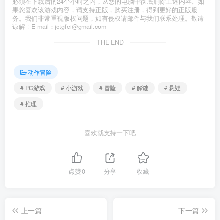
必须在下载后的24个小时之内，从您的电脑中彻底删除上述内容。如
果您喜欢该游戏内容，请支持正版，购买注册，得到更好的正版服
务。我们非常重视版权问题，如有侵权请邮件与我们联系处理。敬请
谅解！E-mail：jctgfei@gmail.com
THE END
动作冒险
# PC游戏
# 小游戏
# 冒险
# 解谜
# 悬疑
# 推理
喜欢就支持一下吧
点赞
0
分享
收藏
上一篇
下一篇