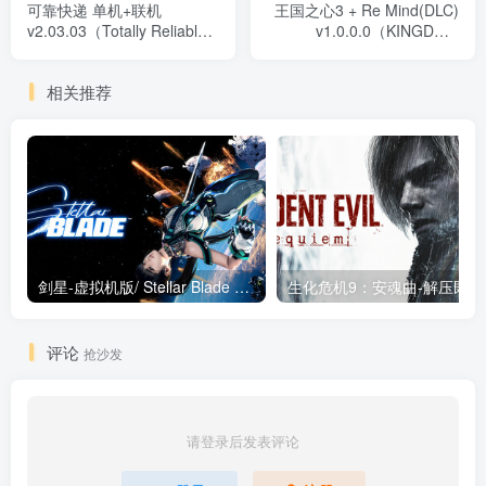
可靠快递 单机+联机
王国之心3 + Re Mind(DLC)
v2.03.03（Totally Reliable
v1.0.0.0（KINGDOM
Delivery Service）免安装中
HEARTS III）免安装中文版
文版
相关推荐
剑星-虚拟机版/ Stellar Blade v1.4.1|Build.19963153 终极版新补丁 送修改器 免安装中文版
生化危机9：安魂曲
评论
抢沙发
请登录后发表评论