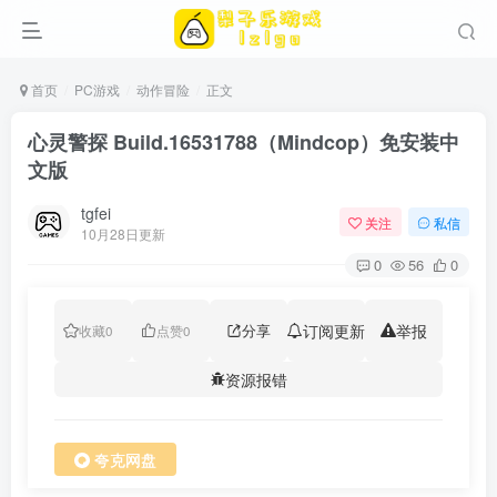
首页
PC游戏
动作冒险
正文
心灵警探 Build.16531788（Mindcop）免安装中
文版
tgfei
关注
私信
10月28日更新
0
56
0
分享
订阅更新
举报
收藏
0
点赞
0
资源报错
夸克网盘