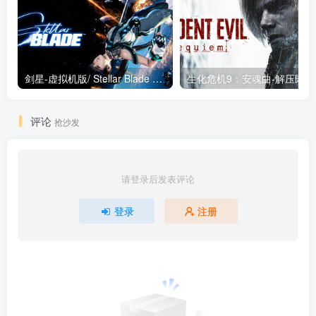
剑星-虚拟机版/ Stellar Blade v1.4.1|Build.19963153 终极版新补丁 送修改器 免安装中文版
生化危机9：安魂曲
评论
抢沙发
请登录后发表评论
登录
注册