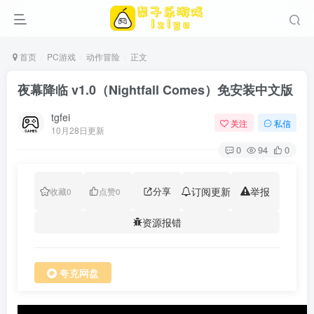
首页
PC游戏
动作冒险
正文
夜幕降临 v1.0（Nightfall Comes）免安装中文版
tgfei
关注
私信
10月28日更新
0
94
0
分享
订阅更新
举报
收藏
0
点赞
0
资源报错
夸克网盘