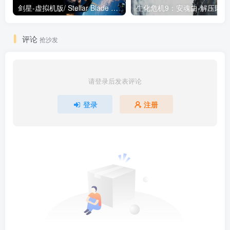
剑星-虚拟机版/ Stellar Blade v1.4.1|Build.19963153 终极版新补丁 送修改器 免安装中文版
生化危机9：安魂曲
评论
抢沙发
请登录后发表评论
登录
注册