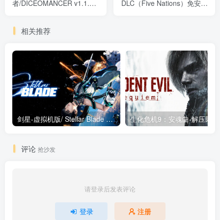
者/DICEOMANCER v1.1.18
DLC（Five Nations）免安装
免安装中文版
中文版
相关推荐
剑星-虚拟机版/ Stellar Blade v1.4.1|Build.19963153 终极版新补丁 送修改器 免安装中文版
生化危机9：安魂曲
评论
抢沙发
请登录后发表评论
登录
注册