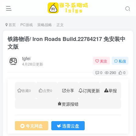
首页
PC游戏
策略战略
正文
铁路物语/ Iron Roads Build.22784217 免安装中
文版
tgfei
关注
私信
4月28日更新
0
290
0
分享
订阅更新
举报
收藏
0
点赞
0
资源报错
夸克网盘
迅雷云盘