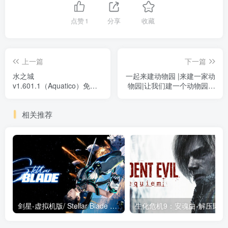
点赞
1
分享
收藏
上一篇
下一篇
水之城
一起来建动物园 |来建一家动
v1.601.1（Aquatico）免安
物园|让我们建一个动物园吧
装中文版
/Let\'s Build a Zoo v1.1.16
免安装中文版
相关推荐
剑星-虚拟机版/ Stellar Blade v1.4.1|Build.19963153 终极版新补丁 送修改器 免安装中文版
生化危机9：安魂曲