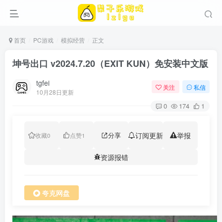
首页
PC游戏
模拟经营
正文
坤号出口 v2024.7.20（EXIT KUN）免安装中文版
tgfei
关注
私信
10月28日更新
0
174
1
分享
订阅更新
举报
收藏
0
点赞
1
资源报错
夸克网盘