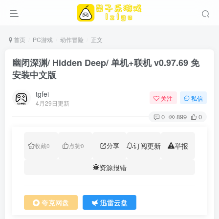
首页
PC游戏
动作冒险
正文
幽闭深渊/ Hidden Deep/ 单机+联机 v0.97.69 免
安装中文版
tgfei
关注
私信
4月29日更新
0
899
0
分享
订阅更新
举报
收藏
0
点赞
0
资源报错
夸克网盘
迅雷云盘