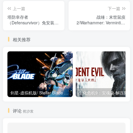
上一篇
下一篇
塔防幸存者
战锤：末世鼠疫
（Defensurvivor）免安装中
2/Warhammer: Vermintide
文版
2/单机+联机
Build.13062024 免安装中文
相关推荐
版
剑星-虚拟机版/ Stellar Blade v1.4.1|Build.19963153 终极版新补丁 送修改器 免安装中文版
生化危机9：安魂曲
评论
抢沙发