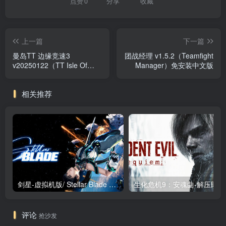
点赞
0
分享
收藏
上一篇
下一篇
曼岛TT 边缘竞速3
团战经理 v1.5.2（Teamfight
v20250122（TT Isle Of
Manager）免安装中文版
Man: Ride on the Edge 3）
免安装中文版
相关推荐
剑星-虚拟机版/ Stellar Blade v1.4.1|Build.19963153 终极版新补丁 送修改器 免安装中文版
生化危机9：安魂曲
评论
抢沙发