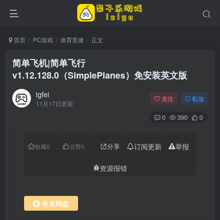
首页
PC游戏
体育竞速
正文
简单飞机|简单飞行
v1.12.128.0（SimplePlanes）免安装英文版
tgfei
关注
私信
11月17日更新
0
390
0
分享
订阅更新
举报
收藏
0
点赞
0
资源报错
夸克网盘