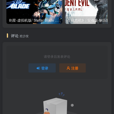
剑星-虚拟机版/ Stellar Blade v1.4.1|Build.19963153 终极版新补丁 送修改器 免安装中文版
生化危机9：安魂曲
评论
抢沙发
请登录后发表评论
登录
注册