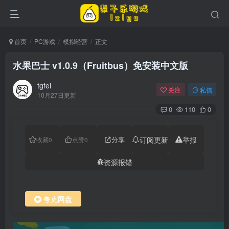
首页
PC游戏
模拟经营
正文
水果巴士 v1.0.9（Fruitbus）免安装中文版
tgfei
关注
私信
10月27日更新
0
110
0
分享
订阅更新
举报
收藏
0
点赞
0
资源报错
夸克网盘