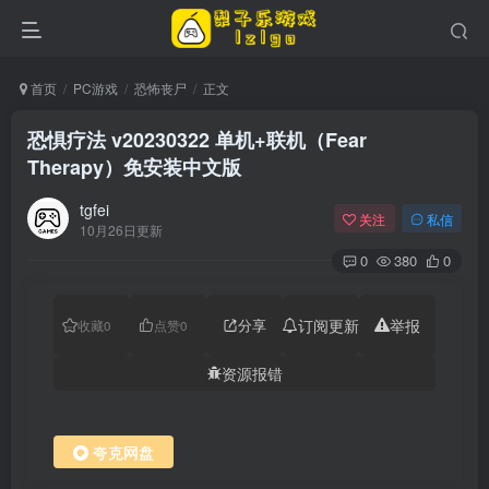
首页
PC游戏
恐怖丧尸
正文
恐惧疗法 v20230322 单机+联机（Fear
Therapy）免安装中文版
tgfei
关注
私信
10月26日更新
0
380
0
分享
订阅更新
举报
收藏
0
点赞
0
资源报错
夸克网盘