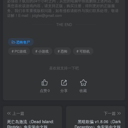
必须在下载后的24个小时之内，从您的电脑中彻底删除上述内容。如
果您喜欢该游戏内容，请支持正版，购买注册，得到更好的正版服
务。我们非常重视版权问题，如有侵权请邮件与我们联系处理。敬请
谅解！E-mail：jctgfei@gmail.com
THE END
恐怖丧尸
# PC游戏
# 小游戏
# 恐怖
# 可联机
喜欢就支持一下吧
点赞
0
分享
收藏
上一篇
下一篇
死亡岛激流（Dead Island:
黑暗欺骗 v1.8.06（Dark
Riptide）免安装中文版
Deception）免安装中文版