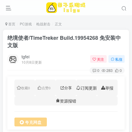
首页
PC游戏
枪战射击
正文
绝境使者/TimeTreker Build.19954268 免安装中
文版
tgfei
关注
私信
10月8日更新
0
283
0
分享
订阅更新
举报
收藏
0
点赞
0
资源报错
夸克网盘