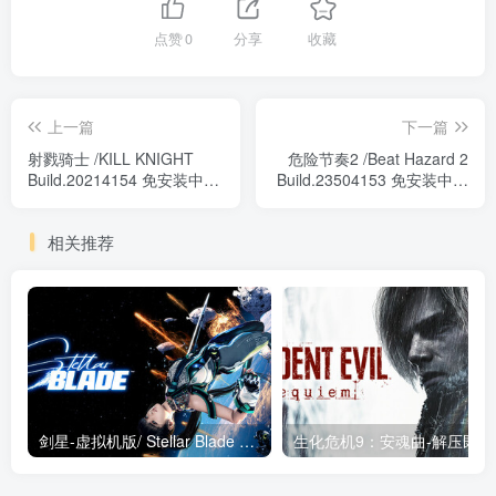
点赞
0
分享
收藏
上一篇
下一篇
射戮骑士 /KILL KNIGHT
危险节奏2 /Beat Hazard 2
Build.20214154 免安装中文
Build.23504153 免安装中文
版
版
相关推荐
剑星-虚拟机版/ Stellar Blade v1.4.1|Build.19963153 终极版新补丁 送修改器 免安装中文版
生化危机9：安魂曲