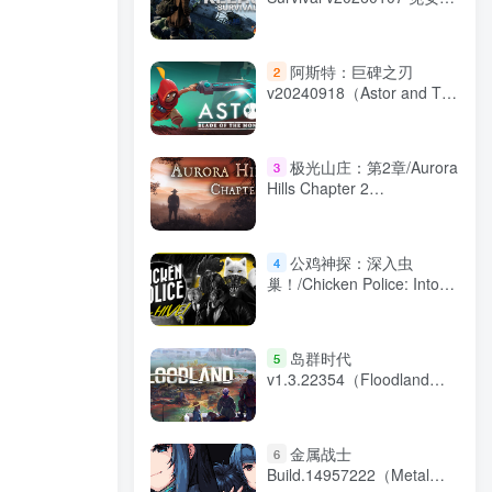
中文版
阿斯特：巨碑之刃
2
v20240918（Astor and The
Gunk）免安装中文版
极光山庄：第2章/Aurora
3
Hills Chapter 2
Build.22858586 免安装中文
版
公鸡神探：深入虫
4
巢！/Chicken Police: Into
the HIVE! Build.20436317
免安装中文版
岛群时代
5
v1.3.22354（Floodland）
免安装中文版
金属战士
6
Build.14957222（Metal