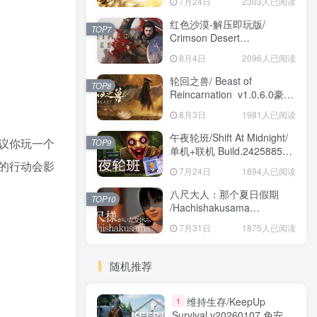
7月24日
2303人已阅读
红色沙漠-解压即玩版/
TOP7
Crimson Desert
HYPERVISOR v1.14.00 免
8月4日
2096人已阅读
安装中文版
轮回之兽/ Beast of
TOP8
Reincarnation v1.0.6.0豪华
版 免安装中文版
8月3日
1981人已阅读
午夜轮班/Shift At Midnight/
议你玩一个
TOP9
单机+联机 Build.24258857
免安装中文版
的行动会影
7月24日
1894人已阅读
八尺大人：那个夏日假期
TOP10
/Hachishakusama
Build.24462853 免安装中文
7月31日
1875人已阅读
版
随机推荐
维持生存/KeepUp
1
Survival v20260107 免安装