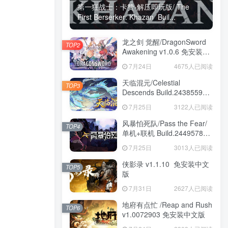
第一狂战士：卡赞-解压即玩版/ The
First Berserker: Khazan Buil...
龙之剑 觉醒/DragonSword
TOP2
Awakening v1.0.6 免安装中
文版
7月24日
4675人已阅读
天临混元/Celestial
TOP3
Descends Build.24385591
免安装中文版
7月25日
3122人已阅读
风暴怕死队/Pass the Fear/
TOP4
单机+联机 Build.24495782
送修改器 免安装中文版
7月25日
3013人已阅读
侠影录 v1.1.10 免安装中文
TOP5
版
7月31日
2627人已阅读
地府有点忙 /Reap and Rush
TOP6
v1.0072903 免安装中文版