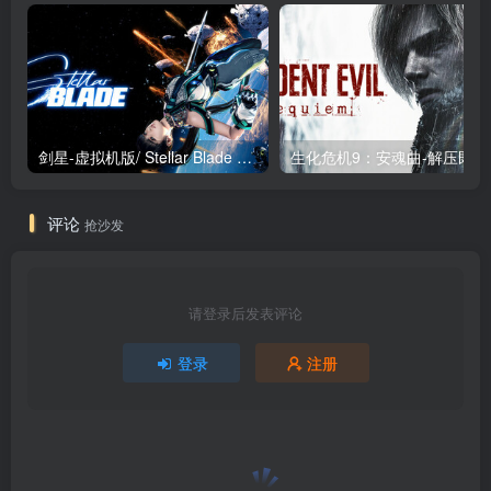
剑星-虚拟机版/ Stellar Blade v1.4.1|Build.19963153 终极版新补丁 送修改器 免安装中文版
生化危机9：安魂曲
评论
抢沙发
请登录后发表评论
登录
注册