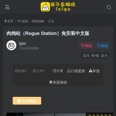
首页
PC游戏
策略战略
正文
肉鸽站（Rogue Station）免安装中文版
tgfei
关注
私信
10月26日更新
0
92
0
分享
订阅更新
举报
收藏
0
点赞
0
资源报错
夸克网盘