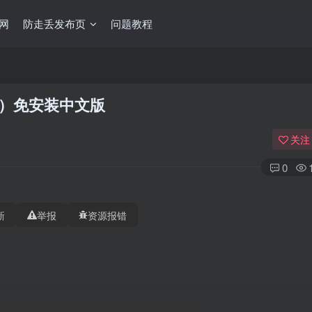
网
防走丢发布页
问题教程
y 4）免安装中文版
关注
0
新
举报
资源报错