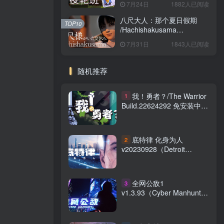
7月24日
1882人已阅读
八尺大人：那个夏日假期
TOP10
/Hachishakusama
Build.24462853 免安装中文
7月31日
1843人已阅读
版
随机推荐
我！勇者？/The Warrior
1
Build.22624292 免安装中文
版
底特律 化身为人
2
v20230928（Detroit
Become Human）免安装中
文版
全网公敌1
3
v1.3.93（Cyber Manhunt）
免安装中文版