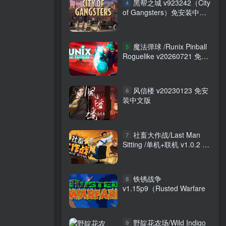
黑帮之城 v923242（City
4
of Gangsters）免安装中文
版
魔法弹球 /Runix Pinball
5
Roguelike v20260721 免安
装中文版
风信楼 v20230123 免安
6
装中文版
社畜大作战/Last Man
7
Sitting /单机+联机 v1.0.2
免安装中文版
铁锈战争
8
v1.15p9（Rusted Warfare
野靛花农场/Wild Indigo
9