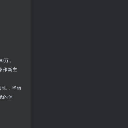
00万。
家操作新主
呈现，华丽
绝的体