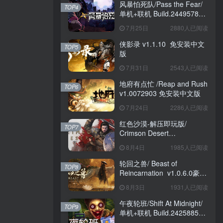
风暴怕死队/Pass the Fear/
TOP4
单机+联机 Build.24495782
送修改器 免安装中文版
7月25日
2880人已阅读
侠影录 v1.1.10 免安装中文
TOP5
版
7月31日
2543人已阅读
地府有点忙 /Reap and Rush
TOP6
v1.0072903 免安装中文版
7月24日
2286人已阅读
红色沙漠-解压即玩版/
TOP7
Crimson Desert
HYPERVISOR v1.14.00 免
8月4日
1985人已阅读
安装中文版
轮回之兽/ Beast of
TOP8
Reincarnation v1.0.6.0豪华
版 免安装中文版
8月3日
1931人已阅读
午夜轮班/Shift At Midnight/
TOP9
单机+联机 Build.24258857
免安装中文版