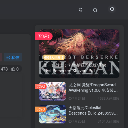
TOP1
私信
6089人已阅读
第一狂战士：卡赞-解压即玩版/ The
1478
0
First Berserker: Khazan Buil...
龙之剑 觉醒/DragonSword
TOP2
Awakening v1.0.6 免安装中
文版
7月24日
4633人已阅读
天临混元/Celestial
TOP3
Descends Build.24385591
免安装中文版
7月25日
3104人已阅读