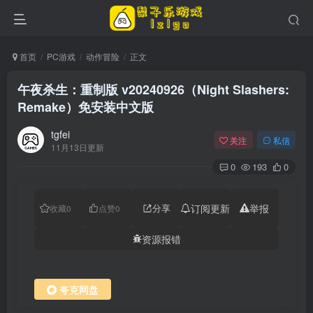
首页
PC游戏
动作冒险
正文
午夜杀生：重制版 v20240926（Night Slashers:
Remake）免安装中文版
tgfei
关注
私信
11月13日更新
0
193
0
分享
订阅更新
举报
收藏
0
点赞
0
资源报错
夸克网盘