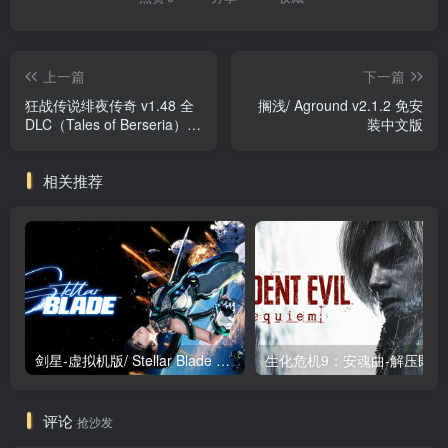
上一篇
下一篇
狂战传说绯夜传奇 v1.48 全
搁浅/ Aground v2.1.2 免安
DLC（Tales of Berseria）免
装中文版
安装中文版
相关推荐
剑星-虚拟机版/ Stellar Blade v1.4.1|Build.19963153 终极版新补丁 送修改器 免安装中文版
生化危机9：安魂曲
评论
抢沙发