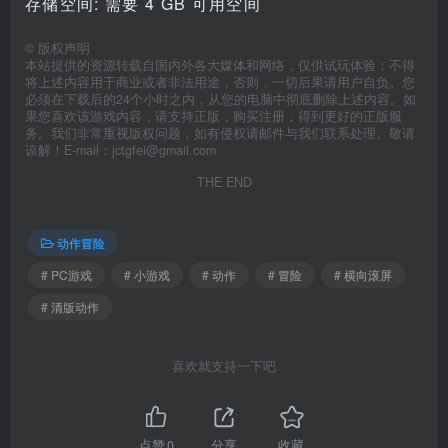
存储空间: 需要 4 GB 可用空间
©
版权声明
本站提供的资源转载自国内外各大媒体和网络，仅供试玩体验；不得
将上述内容用于商业或者非法用途，否则，一切后果请用户自负。您
必须在下载后的24个小时之内，从您的电脑中彻底删除上述内容。如
果您喜欢该游戏内容，请支持正版，购买注册，得到更好的正版服
务。我们非常重视版权问题，如有侵权请邮件与我们联系处理。敬请
谅解！E-mail：jctgfei@gmail.com
THE END
动作冒险
# PC游戏
# 小游戏
# 动作
# 冒险
# 横向滚屏
# 清版动作
喜欢就支持一下吧
点赞
0
分享
收藏