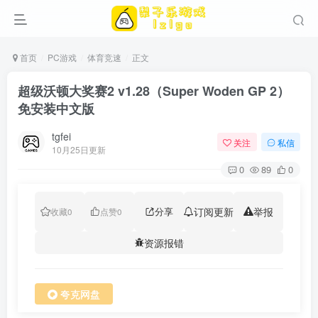
首页
PC游戏
体育竞速
正文
超级沃顿大奖赛2 v1.28（Super Woden GP 2）
免安装中文版
tgfei
关注
私信
10月25日更新
0
89
0
分享
订阅更新
举报
收藏
0
点赞
0
资源报错
夸克网盘