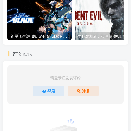
剑星-虚拟机版/ Stellar Blade v1.4.1|Build.19963153 终极版新补丁 送修改器 免安装中文版
生化危机9：安魂曲
评论
抢沙发
请登录后发表评论
登录
注册