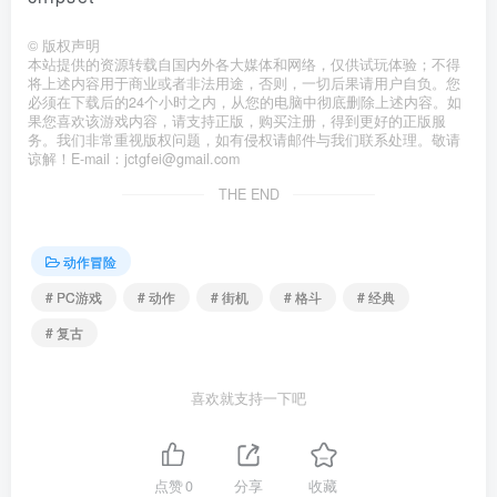
©
版权声明
本站提供的资源转载自国内外各大媒体和网络，仅供试玩体验；不得
将上述内容用于商业或者非法用途，否则，一切后果请用户自负。您
必须在下载后的24个小时之内，从您的电脑中彻底删除上述内容。如
果您喜欢该游戏内容，请支持正版，购买注册，得到更好的正版服
务。我们非常重视版权问题，如有侵权请邮件与我们联系处理。敬请
谅解！E-mail：jctgfei@gmail.com
THE END
动作冒险
# PC游戏
# 动作
# 街机
# 格斗
# 经典
# 复古
喜欢就支持一下吧
点赞
0
分享
收藏