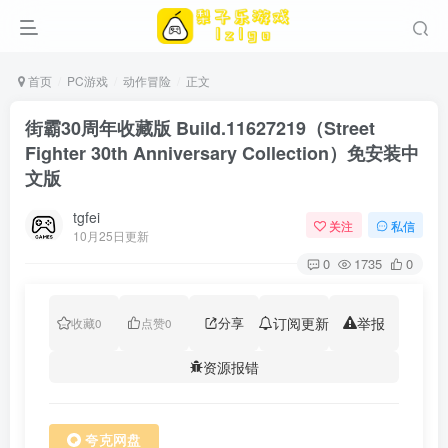
首页
PC游戏
动作冒险
正文
街霸30周年收藏版 Build.11627219（Street
Fighter 30th Anniversary Collection）免安装中
文版
tgfei
关注
私信
10月25日更新
0
1735
0
分享
订阅更新
举报
收藏
0
点赞
0
资源报错
夸克网盘