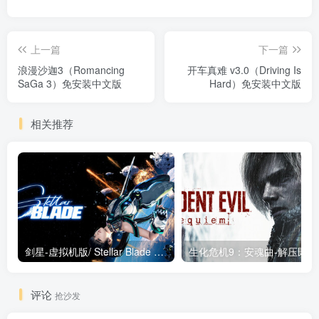
上一篇
下一篇
浪漫沙迦3（Romancing
开车真难 v3.0（Driving Is
SaGa 3）免安装中文版
Hard）免安装中文版
相关推荐
剑星-虚拟机版/ Stellar Blade v1.4.1|Build.19963153 终极版新补丁 送修改器 免安装中文版
生化危机9：安魂曲
评论
抢沙发