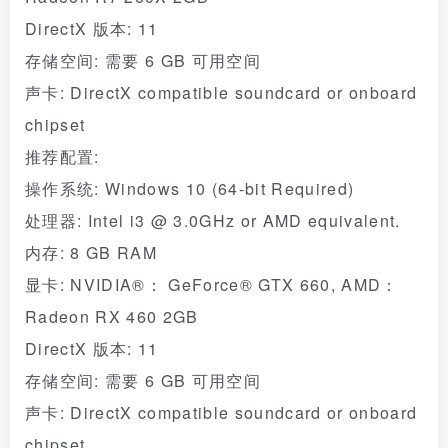
DirectX 版本: 11
存储空间: 需要 6 GB 可用空间
声卡: DirectX compatible soundcard or onboard
chipset
推荐配置:
操作系统: Windows 10 (64-bit Required)
处理器: Intel i3 @ 3.0GHz or AMD equivalent.
内存: 8 GB RAM
显卡: NVIDIA®： GeForce® GTX 660, AMD：
Radeon RX 460 2GB
DirectX 版本: 11
存储空间: 需要 6 GB 可用空间
声卡: DirectX compatible soundcard or onboard
chipset