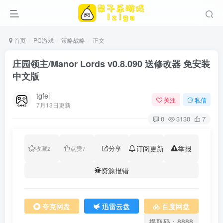
首页
PC游戏
策略战略
正文
庄园领主/Manor Lords v0.8.090 送修改器 免安装
中文版
tgfei
关注
私信
7月13日更新
0
3130
7
分享
订阅更新
举报
收藏
2
点赞
7
资源报错
夸克网盘
迅雷云盘
百度网盘
提取码：8888