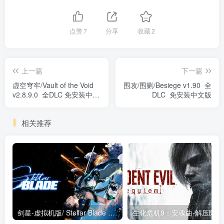
点赞
7
分享
收藏
2
上一篇
下一篇
虚空穹牢/Vault of the Void
围攻/围剿/Besiege v1.90 全
v2.8.9.0 全DLC 免安装中文
DLC 免安装中文版
版
相关推荐
剑星-虚拟机版/ Stellar Blade v1.4.1|Build.19963153 终极版新补丁 送修改器 免安装中文版
生化危机9：安魂曲