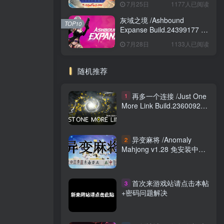
7月25日
1177人已阅读
Game Build.24421547 免安
装英文版
灰域之境 /Ashbound
TOP10
Expanse Build.24399177 免
安装中文版
7月28日
1133人已阅读
随机推荐
再多一个连接 /Just One
1
More Link Build.23600924
免安装中文版
异变麻将 /Anomaly
2
Mahjong v1.28 免安装中文
版
首次来游戏站请点击本帖
3
+密码问题解决