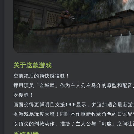
关于这款游戏
空前绝后的爽快感復甦！
採用演员「金城武」作为主人公左马介的原型和配音员
次復甦！
画面变得更鲜明且支援16:9显示，并追加适合最新
令游戏易玩度大增！同时本作重新收录角色的日语配
以顶尖的剑戟动作、描绘了主人公与「幻魔」之间壮