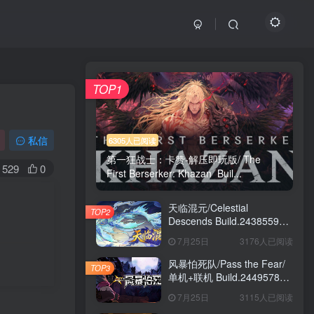
TOP1
私信
6305人已阅读
第一狂战士：卡赞-解压即玩版/ The
529
0
First Berserker: Khazan Buil...
天临混元/Celestial
TOP2
Descends Build.24385591
免安装中文版
7月25日
3176人已阅读
风暴怕死队/Pass the Fear/
TOP3
单机+联机 Build.24495782
送修改器 免安装中文版
7月25日
3115人已阅读