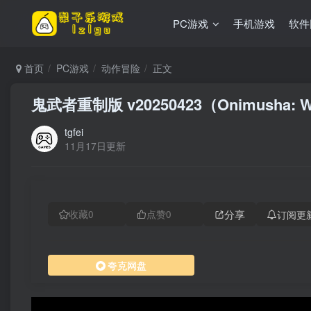
PC游戏
手机游戏
软件
首页
PC游戏
动作冒险
正文
鬼武者重制版 v20250423（Onimusha:
tgfei
11月17日更新
分享
订阅更
收藏
0
点赞
0
夸克网盘