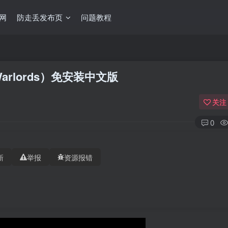
网
防走丢发布页
问题教程
 Warlords）免安装中文版
关注
0
新
举报
资源报错