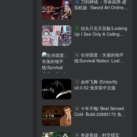
刀剑神域 ：夺命凶弹-虚
4
拟机版 /Sword Art Online
Fatal Bullet
v1.9.0|Build.4527667 免安
装中文版
抬头只见天花板/Looking
5
Up I See Only A Ceiling
v3.0.0.3 全DLC 免安装中文
版
生存国度：失落的地平
6
线/Survival Nation: Lost
Horizon
余烬飞舞 /Emberfly
7
v2.0.52 免安装中文版
十年不晚/ Best Served
8
Cold Build.22885172 免安
装中文版
奇迹英雄：时空猎宝
9