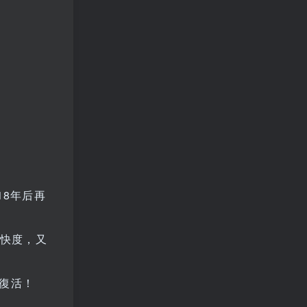
18年后再
爽快度，又
復活！