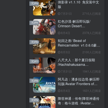
侠影录 v1.1.10 免安装中文
TOP4
版
7月31日
2710人已阅读
红色沙漠-解压即玩版/
TOP5
Crimson Desert
HYPERVISOR v1.14.00 免
8月4日
2378人已阅读
安装中文版
轮回之兽/ Beast of
TOP6
Reincarnation v1.0.6.0豪华
版 免安装中文版
8月3日
2100人已阅读
八尺大人：那个夏日假期
TOP7
/Hachishakusama
Build.24462853 免安装中文
7月31日
1941人已阅读
版
阿凡达：潘多拉边境-解压即
TOP8
玩版/Avatar Frontiers of
Pandora Build.22429549 免
8月4日
1631人已阅读
安装中文版
降世神通：传奇|降世神通传
TOP9
奇：格斗游戏 /Avatar
Legends The Fighting