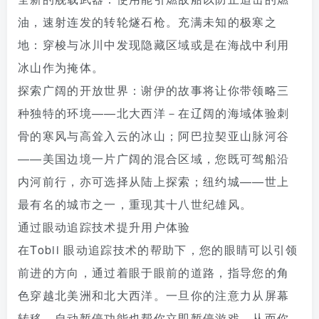
油，速射连发的转轮燧石枪。充满未知的极寒之
地：穿梭与冰川中发现隐藏区域或是在海战中利用
冰山作为掩体。
探索广阔的开放世界：谢伊的故事将让你带领略三
种独特的环境——北大西洋－在辽阔的海域体验刺
骨的寒风与高耸入云的冰山；阿巴拉契亚山脉河谷
——美国边境一片广阔的混合区域，您既可驾船沿
内河前行，亦可选择从陆上探索；纽约城——世上
最有名的城市之一，重现其十八世纪雄风。
通过眼动追踪技术提升用户体验
在Tobii 眼动追踪技术的帮助下，您的眼睛可以引领
前进的方向，通过着眼于眼前的道路，指导您的角
色穿越北美洲和北大西洋。一旦你的注意力从屏幕
转移，自动暂停功能也帮你立即暂停游戏，从而你