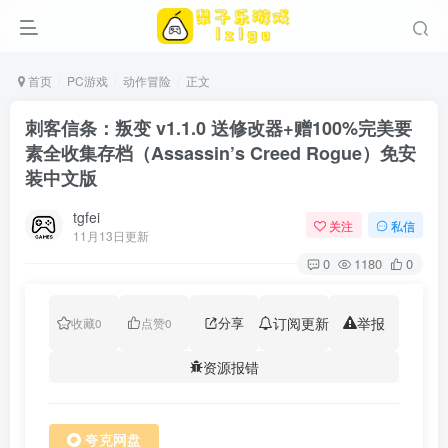
首页
PC游戏
动作冒险
正文
刺客信条：叛变 v1.1.0 送修改器+赠100%完美要
素全收集存档（Assassin’s Creed Rogue）免安
装中文版
tgfei
关注
私信
11月13日更新
0
1180
0
分享
订阅更新
举报
收藏
0
点赞
0
资源报错
夸克网盘