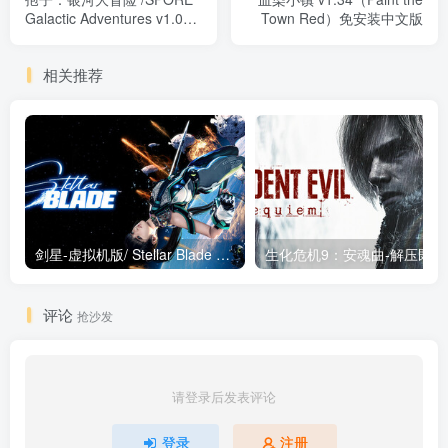
Galactic Adventures v1.06
Town Red）免安装中文版
集成原版+银河冒险+美美丑
丑+惊悚卡通DLC 赠多项修
相关推荐
改器+超时空要塞战机模型存
档+赠2019个生物包 免安装
中文版
剑星-虚拟机版/ Stellar Blade v1.4.1|Build.19963153 终极版新补丁 送修改器 免安装中文版
生化危机9：安魂曲
评论
抢沙发
请登录后发表评论
登录
注册