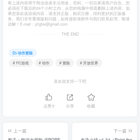
将上述内容用于商业或者非法用途，否则，一切后果请用户自负。您
必须在下载后的24个小时之内，从您的电脑中彻底删除上述内容。如
果您喜欢该游戏内容，请支持正版，购买注册，得到更好的正版服
务。我们非常重视版权问题，如有侵权请邮件与我们联系处理。敬请
谅解！E-mail：jctgfei@gmail.com
THE END
动作冒险
# PC游戏
# 动作
# 冒险
# 开放世界
喜欢就支持一下吧
点赞
0
分享
收藏
上一篇
下一篇
孢子：银河大冒险 /SPORE
血染小镇 v1.34（Paint the