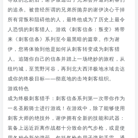
的追杀。被曾经所谓的兄弟所抛弃的谢伊决心干掉
所有背叛和阻碍他的人，最终他成为了历史上最令
人恐惧的刺客猎人。游戏《刺客信条：叛变》将带
来《刺客信条》系列至今最黑暗的篇章。作为谢
伊，您将体验到他是如何从刺客转变成为刺客猎
人。追随你自己的信条并踏上一场绝妙的旅程，从
纽约城，至荒野河谷，再到北大西洋极地水域去达
成你的终极目标——彻底地的击垮刺客组织。
游戏特色
成为终极刺客猎手：刺客信条系列第一次带你作为
一名圣殿骑士进行游戏！在游戏中，除了能够使用
刺客大师的绝技外，谢伊拥有全新的技能和武器：
装备上远近距离作战都十分致命的气步枪，或是使
用各种全新的弹药，包括气枪专用子弹和手雷。通