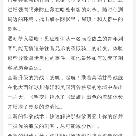
过增强鹰眼来防止藏在暗处刺客的刺杀。随时侦测
周边的环境，找出躲在阴影里，屋顶上和人群中的
刺客。
逐渐堕入黑暗：见证谢伊从一名满腔热血的青年刺
客到能无情追杀往昔兄弟的圣殿骑士的转变。体验
那些导致谢伊黑化的事件，和他最终如何改变了刺
客兄弟会命运。
全新升级的海战：扬帆，起航！乘着莫瑞甘号战舰
在北大西洋冰川海洋和美国河谷狭窄的水域中杀出
一片天。《叛变》继承了《黑旗》出色的海战体验
并增添了更多的游戏性。
全新的御敌战术：快速解决那些欲图登上你的船并
干掉你的船员的刺客，尽可能减少伤亡。
全新的舰载武器：使用能引燃敌船以防止追击的燃