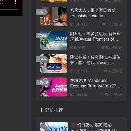
8月3日
2135人已阅读
八尺大人：那个夏日假期
TOP7
/Hachishakusama
Build.24462853 免安装中文
7月31日
1967人已阅读
版
阿凡达：潘多拉边境-解压即
TOP8
玩版/Avatar Frontiers of
Pandora Build.22429549 免
8月4日
1676人已阅读
安装中文版
降世神通：传奇|降世神通传
TOP9
奇：格斗游戏 /Avatar
Legends The Fighting
7月25日
1190人已阅读
Game Build.24421547 免安
装英文版
灰域之境 /Ashbound
TOP10
Expanse Build.24399177 免
安装中文版
7月28日
1143人已阅读
随机推荐
幻日夜羽 湛海耀光/
1
YOHANE THE PARHELION