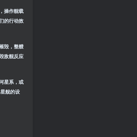
，操作舰载
们的行动效
摧毁，整艘
毁敌舰反应
河星系，或
对星舰的设