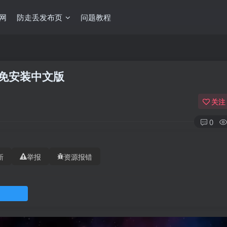
网
防走丢发布页
问题教程
48 免安装中文版
关注
0
新
举报
资源报错