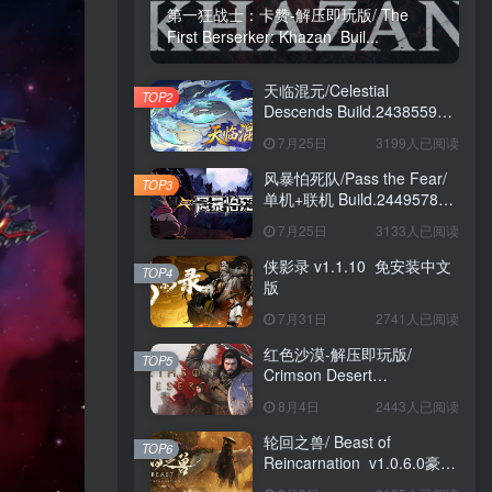
第一狂战士：卡赞-解压即玩版/ The
First Berserker: Khazan Buil...
天临混元/Celestial
TOP2
Descends Build.24385591
免安装中文版
7月25日
3199人已阅读
风暴怕死队/Pass the Fear/
TOP3
单机+联机 Build.24495782
送修改器 免安装中文版
7月25日
3133人已阅读
侠影录 v1.1.10 免安装中文
TOP4
版
7月31日
2741人已阅读
红色沙漠-解压即玩版/
TOP5
Crimson Desert
HYPERVISOR v1.14.00 免
8月4日
2443人已阅读
安装中文版
轮回之兽/ Beast of
TOP6
Reincarnation v1.0.6.0豪华
版 免安装中文版