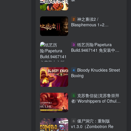
神之亵渎2 /
2
Blasphemous 1+2
Build.23878117 全DLC 送
修改器 附1代 免安装中文版
纸艺历险/Papetura
3
Build.9467141 免安装中文
版
Bloody Knuckles Street
4
Boxing
克苏鲁信徒|克苏鲁崇拜
5
者/ Worshippers of Cthulhu
v1.0.0.4 免安装中文版
僵尸洞穴：重制版
6
v1.3.0（Zombotron Re