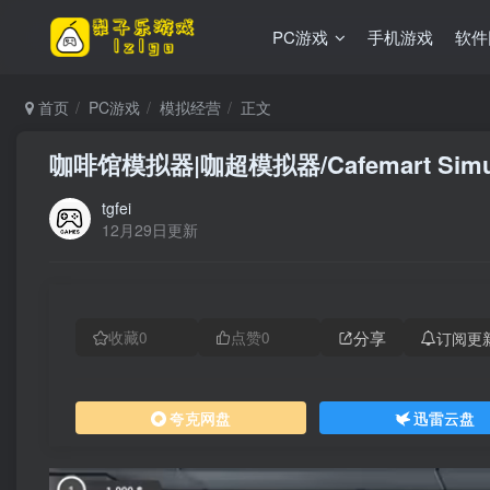
PC游戏
手机游戏
软件
首页
PC游戏
模拟经营
正文
咖啡馆模拟器|咖超模拟器/Cafemart Simu
tgfei
12月29日更新
分享
订阅更
收藏
0
点赞
0
夸克网盘
迅雷云盘