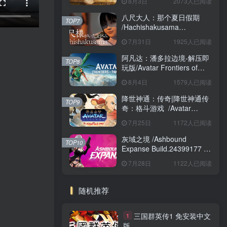
8月3日
2073人已阅读
八尺大人：那个夏日假期
TOP7
/Hachishakusama
Build.24462853 免安装中文
7月31日
1925人已阅读
版
阿凡达：潘多拉边境-解压即
TOP8
玩版/Avatar Frontiers of
Pandora Build.22429549 免
8月4日
1579人已阅读
安装中文版
降世神通：传奇|降世神通传
TOP9
奇：格斗游戏 /Avatar
Legends The Fighting
7月25日
1172人已阅读
Game Build.24421547 免安
装英文版
灰域之境 /Ashbound
TOP10
Expanse Build.24399177 免
安装中文版
7月28日
1122人已阅读
随机推荐
三国群英传1 免安装中文
1
版