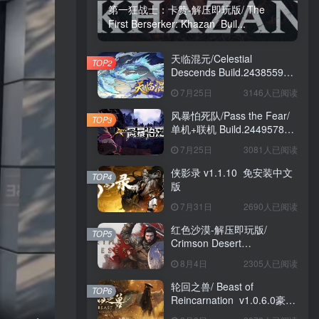
第一狂战士：卡赞-解压即玩版/ The
First Berserker: Khazan Buil...
天临混元/Celestial
TOP2
Descends Build.24385591
免安装中文版
7月25日
3146人已阅读
风暴怕死队/Pass the Fear/
TOP3
单机+联机 Build.24495782
送修改器 免安装中文版
7月25日
3081人已阅读
侠影录 v1.1.10 免安装中文
TOP4
版
7月31日
2690人已阅读
红色沙漠-解压即玩版/
TOP5
Crimson Desert
HYPERVISOR v1.14.00 免
8月4日
2305人已阅读
安装中文版
轮回之兽/ Beast of
TOP6
Reincarnation v1.0.6.0豪华
版 免安装中文版